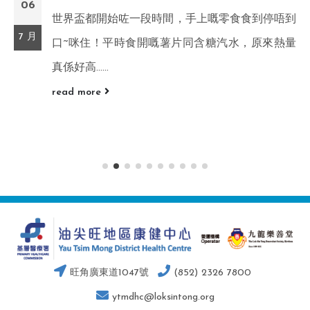
06
世界盃都開始咗一段時間，手上嘅零食食到停唔到
7 月
口~咪住！平時食開嘅薯片同含糖汽水，原來熱量
真係好高......
read more
旺角廣東道1047號
(852) 2326 7800
ytmdhc@loksintong.org