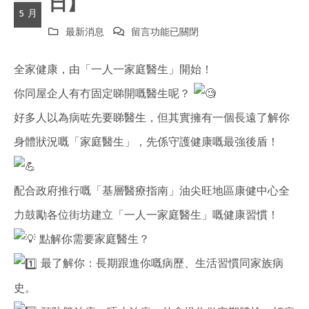
日】
5 月
在
最新消息
留言功能已關閉
〈【
全家健康，由「一人一家庭醫生」開始！
你同屋企人有冇固定睇開嘅醫生呢？
5.19
好多人以為病咗先要睇醫生，但其實擁有一個長遠了解你
世
身體狀況嘅「家庭醫生」，先係守護健康嘅最強後盾！
界
家
配合政府推行嘅「基層醫療指南」油尖旺地區康健中心全
庭
力鼓勵各位街坊建立「一人一家庭醫生」嘅健康習慣！
醫
點解你需要家庭醫生？
生
最了解你：長期跟進你嘅病歷、生活習慣同家族病
日】〉
史。
中