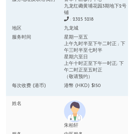
九龙红磡黄埔花园3期地下2号
铺
: 2325 5218
地区
九龙城
服务时间
星期一至五
上午九时半至下午二时正 ; 下
午三时半至七时半
星期六至日
上午十时正至下午一时正; 下
午二时正至五时正
（敬请预约）
每次收费 (港币)
港幣 (HKD) $150
姓名
朱柏轩