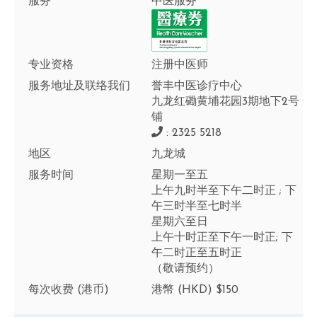
服务
中医服务
专业资格
注册中医师
服务地址及联络我们
誉丰中医诊疗中心
九龙红磡黄埔花园3期地下2号
铺
: 2325 5218
地区
九龙城
服务时间
星期一至五
上午九时半至下午二时正 ; 下
午三时半至七时半
星期六至日
上午十时正至下午一时正; 下
午二时正至五时正
（敬请预约）
每次收费 (港币)
港幣 (HKD) $150