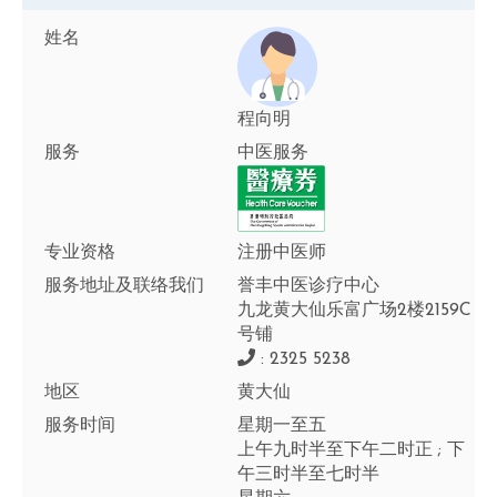
姓名
程向明
服务
中医服务
专业资格
注册中医师
服务地址及联络我们
誉丰中医诊疗中心
九龙黄大仙乐富广场2楼2159C
号铺
: 2325 5238
地区
黄大仙
服务时间
星期一至五
上午九时半至下午二时正 ; 下
午三时半至七时半