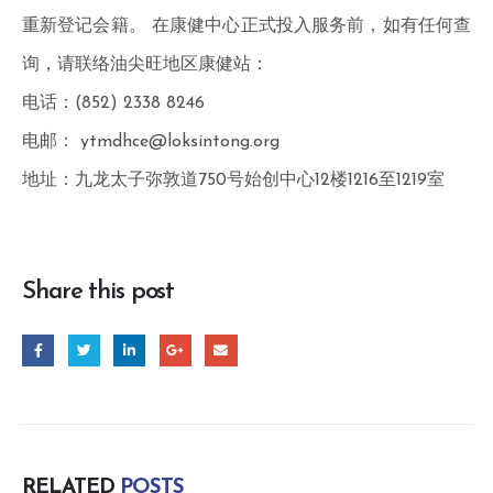
扩
重新登记会籍。 在康健中心正式投入服务前，如有任何查
充
询，请联络油尖旺地区康健站：
为
电话：(852) 2338 8246
康
电邮：
ytmdhce@loksintong.org
健
地址：九龙太子弥敦道750号始创中心12楼1216至1219室
中
心
Share this post
】
RELATED
POSTS