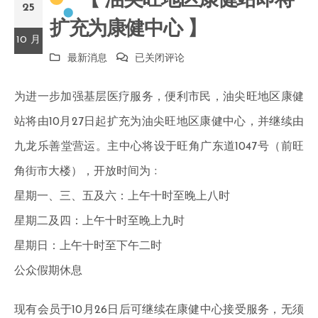
【 油尖旺地区康健站即将
25
扩充为康健中心 】
10 月
【
最新消息
已关闭评论
油
为进一步加强基层医疗服务，便利市民，油尖旺地区康健
尖
站将由10月27日起扩充为油尖旺地区康健中心，并继续由
旺
九龙乐善堂营运。主中心将设于旺角广东道1047号（前旺
地
角街市大楼），开放时间为﹕
区
星期一、三、五及六：上午十时至晚上八时
康
星期二及四：上午十时至晚上九时
健
星期日：上午十时至下午二时
站
公众假期休息
即
将
现有会员于10月26日后可继续在康健中心接受服务，无须