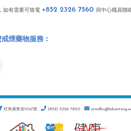
+852 2326 7560
，如有需要可致電
與中心職員聯
費戒煙藥物服務︰
旺角廣東道1047號
(852) 2326 7800
ytmdhc@loksintong.o