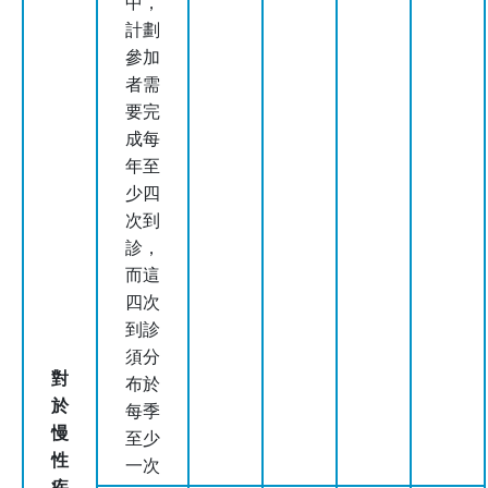
中，
計劃
參加
者需
要完
成每
年至
少四
次到
診，
而這
四次
到診
須分
對
布於
於
每季
慢
至少
性
一次