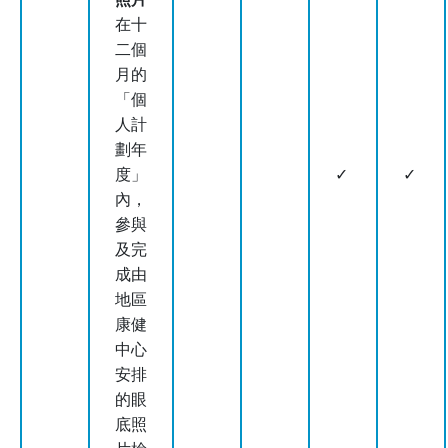
照片
在十
二個
月的
「個
人計
劃年
度」
✓
✓
內，
參與
及完
成由
地區
康健
中心
安排
的眼
底照