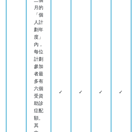
二個
月的
「個
人計
劃年
度」
內，
每位
計劃
參加
者最
多有
六個
✓
✓
✓
✓
受資
助診
症配
額。
其