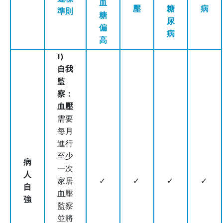
血
壓
糖
病
準則
糖
尿
偏
病
高
1)
自我
監
察：
血壓
需要
每月
進行
至少
病
一次
人
家居
✓
✓
✓
✓
自
血壓
強
監察
並將