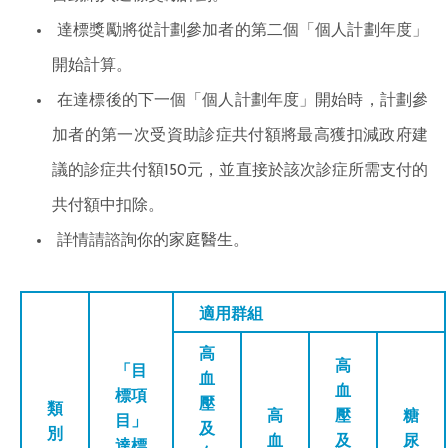
達標獎勵將從計劃參加者的第二個「個人計劃年度」
開始計算。
在達標後的下一個「個人計劃年度」開始時，計劃參
加者的第一次受資助診症共付額將最高獲扣減政府建
議的診症共付額150元，並直接於該次診症所需支付的
共付額中扣除。
詳情請諮詢你的家庭醫生。
適用群組
高
高
「目
血
血
標項
壓
類
高
壓
糖
目」
及
別
血
及
尿
達標