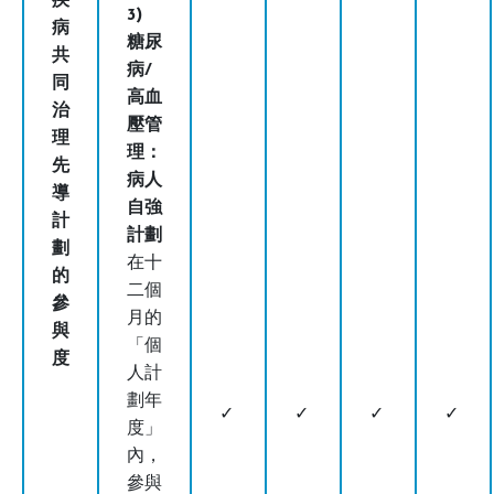
疾
3)
病
糖尿
共
病/
同
高血
治
壓管
理
理：
先
病人
導
自強
計
計劃
劃
在十
的
二個
參
月的
與
「個
度
人計
劃年
✓
✓
✓
✓
度」
內，
參與